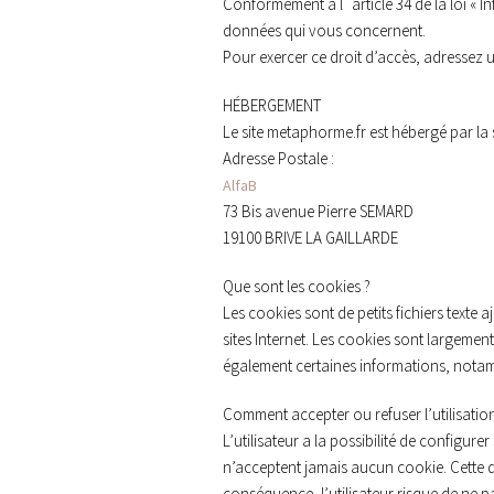
Conformément à l´article 34 de la loi « I
données qui vous concernent.
Pour exercer ce droit d’accès, adressez 
HÉBERGEMENT
Le site metaphorme.fr est hébergé par la 
Adresse Postale :
AlfaB
73 Bis avenue Pierre SEMARD
19100 BRIVE LA GAILLARDE
Que sont les cookies ?
Les cookies sont de petits fichiers texte 
sites Internet. Les cookies sont largement 
également certaines informations, notam
Comment accepter ou refuser l’utilisatio
L’utilisateur a la possibilité de configure
n’acceptent jamais aucun cookie. Cette der
conséquence, l’utilisateur risque de ne pa