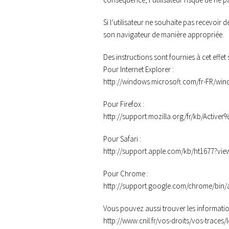
Si l’utilisateur ne souhaite pas recevoir
son navigateur de manière appropriée.
Des instructions sont fournies à cet effet 
Pour Internet Explorer :
http://windows.microsoft.com/fr-FR/win
Pour Firefox :
http://support.mozilla.org/fr/kb/Acti
Pour Safari :
http://support.apple.com/kb/ht1677?vie
Pour Chrome :
http://support.google.com/chrome/bin
Vous pouvez aussi trouver les information
http://www.cnil.fr/vos-droits/vos-traces/