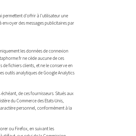
 permettent d’offrir à l’utilisateur une
ni à envoyer des messages publicitaires par
nt uniquement les données de connexion
. metaphorme.fr ne cède aucune de ces
 de fichiers clients, et ne le conserve en
les outils analytiques de Google Analytics
as échéant, de ces fournisseurs. Situés aux
inistère du Commerce des Etats-Unis,
 caractère personnel, conformément à la
orer ou Firefox, en suivant les
, à défaut, sur celui de la Commission