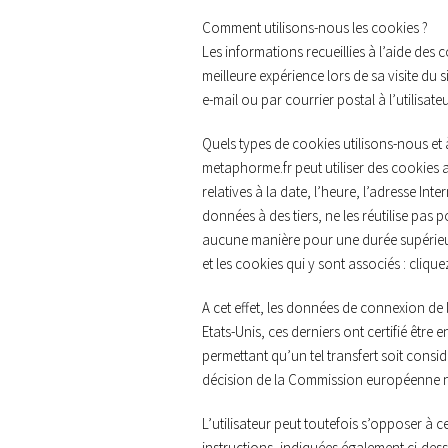
Comment utilisons-nous les cookies ?
Les informations recueillies à l’aide des c
meilleure expérience lors de sa visite du 
e-mail ou par courrier postal à l’utilisateu
Quels types de cookies utilisons-nous et à
metaphorme.fr peut utiliser des cookies 
relatives à la date, l’heure, l’adresse In
données à des tiers, ne les réutilise pas 
aucune manière pour une durée supérieure 
et les cookies qui y sont associés : cliqu
A cet effet, les données de connexion de l
Etats-Unis, ces derniers ont certifié êtr
permettant qu’un tel transfert soit con
décision de la Commission européenne n°
L’utilisateur peut toutefois s’opposer à c
instructions, indiquées également ci-dessu