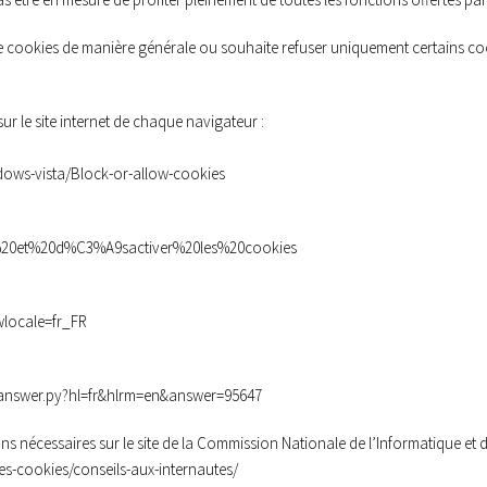
 de cookies de manière générale ou souhaite refuser uniquement certains coo
sur le site internet de chaque navigateur :
dows-vista/Block-or-allow-cookies
ver%20et%20d%C3%A9sactiver%20les%20cookies
wlocale=fr_FR
/answer.py?hl=fr&hlrm=en&answer=95647
s nécessaires sur le site de la Commission Nationale de l’Informatique et de
les-cookies/conseils-aux-internautes/