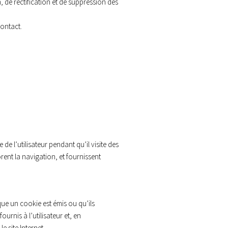
, de rectification et de suppression des
contact.
de l’utilisateur pendant qu’il visite des
orent la navigation, et fournissent
sque un cookie est émis ou qu’ils
urnis à l’utilisateur et, en
e site Internet.