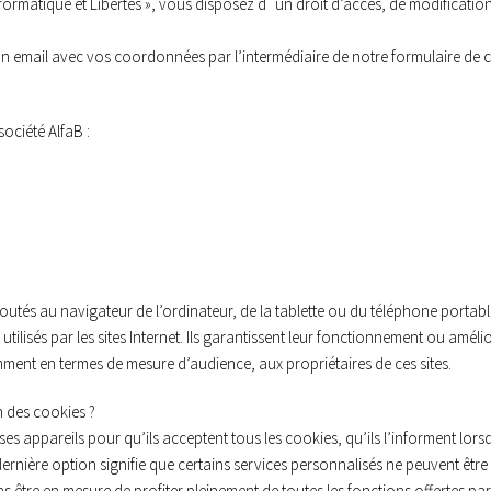
nformatique et Libertés », vous disposez d´un droit d’accès, de modification
un email avec vos coordonnées par l’intermédiaire de notre formulaire de 
société AlfaB :
ajoutés au navigateur de l’ordinateur, de la tablette ou du téléphone portable 
utilisés par les sites Internet. Ils garantissent leur fonctionnement ou améli
ment en termes de mesure d’audience, aux propriétaires de ces sites.
n des cookies ?
r ses appareils pour qu’ils acceptent tous les cookies, qu’ils l’informent lor
nière option signifie que certains services personnalisés ne peuvent être fo
s être en mesure de profiter pleinement de toutes les fonctions offertes par l