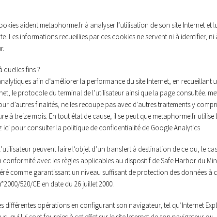
ookies aident metaphorme.fr à analyser l’utilisation de son site Internet et lui
site. Les informations recueillies par ces cookies ne servent ni à identifier, 
r.
 quelles fins ?
analytiques afin d’améliorer la performance du site Internet, en recueilla
ternet, le protocole du terminal de l’utilisateur ainsi que la page consultée
pour d’autres finalités, ne les recoupe pas avec d’autres traitements y compris
à treize mois. En tout état de cause, il se peut que metaphorme.fr utilise 
ez ici pour consulter la politique de confidentialité de Google Analytics
’utilisateur peuvent faire l’objet d’un transfert à destination de ce ou, le c
e en conformité avec les règles applicables au dispositif de Safe Harbor du M
sidéré comme garantissant un niveau suffisant de protection des données à
2000/520/CE en date du 26 juillet 2000.
es différentes opérations en configurant son navigateur, tel qu’Internet Expl
s, qui lui sont fournies à cet effet sur le site Internet de son navigateur ou